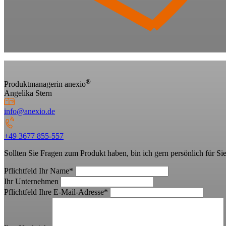
®
Produktmanagerin anexio
Angelika Stern
info@anexio.de
+49 3677 855-557
Sollten Sie Fragen zum Produkt haben, bin ich gern
persönlich für Sie
Pflichtfeld
Ihr Name
*
Ihr Unternehmen
Pflichtfeld
Ihre E-Mail-Adresse
*