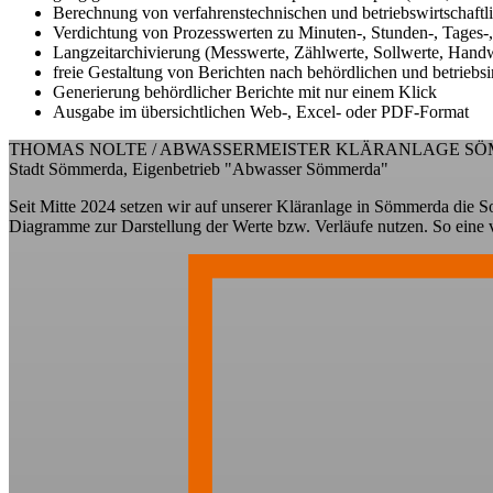
Berechnung von verfahrenstechnischen und betriebswirtschaft
Verdichtung von Prozesswerten zu Minuten-, Stunden-, Tages-, 
Langzeitarchivierung (Messwerte, Zählwerte, Sollwerte, Handwe
freie Gestaltung von Berichten nach behördlichen und betrieb
Generierung behördlicher Berichte mit nur einem Klick
Ausgabe im übersichtlichen Web-, Excel- oder PDF-Format
THOMAS NOLTE / ABWASSERMEISTER KLÄRANLAGE S
Stadt Sömmerda, Eigenbetrieb "Abwasser Sömmerda"
Seit Mitte 2024 setzen wir auf unserer Kläranlage in Sömmerda die S
Diagramme zur Darstellung der Werte bzw. Verläufe nutzen. So eine viel